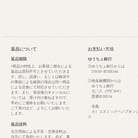
返品について
お支払い方法
返品期限
ゆうちょ銀行
*商品の特性上、お客様ご都合による
◎ゆうちょ銀行からは
返品は原則不可とさせていただきま
17030-15315341
す。但し、品違い、もしくは輸送中
◎他金融機関からは
の事故による破損の場合は同一商品
ゆうちょ銀行
による交換にて対応させていただき
七〇八（ﾅﾅｾﾞﾛﾊﾁ）
ます。また、発送後のキャンセルに
普通1531534
ついては、受け付け兼ねますので、
早めにご連絡をお願いいたします。
名義
ご了承のほど、よろしくお願いいた
カ）コズミックヘンプオン
します。
ス
返品送料
当方理由による不良・交換送料は、
当方にて負担いたします。必ず、事