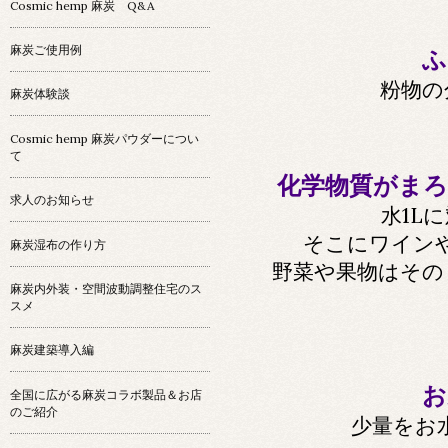
Cosmic hemp 麻炭 Q&A
麻炭ご使用例
ふ
粉物の
麻炭体験談
Cosmic hemp 麻炭パウダーについ
て
化学物質がま
求人のお知らせ
水1L
そこにワイン
麻炭湿布の作り方
野菜や果物はその
麻炭内外装・空間波動調整住宅のス
スメ
麻炭建築導入編
お
全国に広がる麻炭コラボ製品＆お店
のご紹介
少量をお