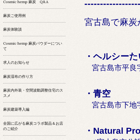
-----------------
Cosmic hemp 麻炭 Q&A
麻炭ご使用例
宮古島で麻炭
麻炭体験談
Cosmic hemp 麻炭パウダーについ
て
・ヘルシーた
求人のお知らせ
宮古島市平良字下
麻炭湿布の作り方
麻炭内外装・空間波動調整住宅のス
・青空
スメ
宮古島市下地字来
麻炭建築導入編
全国に広がる麻炭コラボ製品＆お店
・Natural Pro
のご紹介