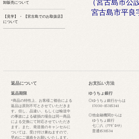
（宮古島市公
卸販売について
宮古島市平良
【見学】 ・ 【宮古島でのお取扱店】
について
返品について
お支払い方法
返品期限
ゆうちょ銀行
*商品の特性上、お客様ご都合による
◎ゆうちょ銀行からは
返品は原則不可とさせていただきま
17030-15315341
す。但し、品違い、もしくは輸送中
◎他金融機関からは
の事故による破損の場合は同一商品
ゆうちょ銀行
による交換にて対応させていただき
七〇八（ﾅﾅｾﾞﾛﾊﾁ）
ます。また、発送後のキャンセルに
普通1531534
ついては、受け付け兼ねますので、
早めにご連絡をお願いいたします。