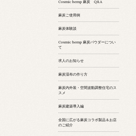
Cosmic hemp 麻炭 Q&A
麻炭ご使用例
麻炭体験談
Cosmic hemp 麻炭パウダーについ
て
求人のお知らせ
麻炭湿布の作り方
麻炭内外装・空間波動調整住宅のス
スメ
麻炭建築導入編
全国に広がる麻炭コラボ製品＆お店
のご紹介