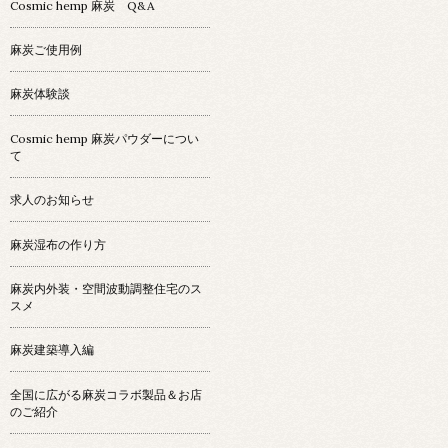
Cosmic hemp 麻炭 Q&A
麻炭ご使用例
麻炭体験談
Cosmic hemp 麻炭パウダーについ
て
求人のお知らせ
麻炭湿布の作り方
麻炭内外装・空間波動調整住宅のス
スメ
麻炭建築導入編
全国に広がる麻炭コラボ製品＆お店
のご紹介